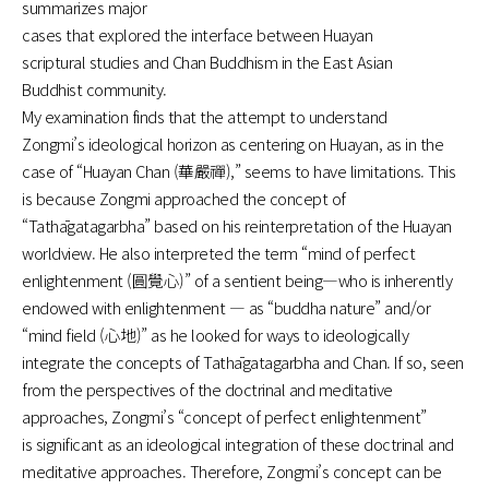
summarizes major
cases that explored the interface between Huayan
scriptural
studies and Chan Buddhism in the East Asian
Buddhist
community.
My examination finds that the attempt to understand
Zongmi’s
ideological horizon as centering on Huayan, as in the
case of
“Huayan Chan (華嚴禪),” seems to have limitations. This
is because
Zongmi approached the concept of
“Tathāgatagarbha” based
on his reinterpretation of the Huayan
worldview. He also interpreted the term “mind of perfect
enlightenment (圓覺⼼)” of
a sentient being―who is inherently
endowed with enlightenment
― as “buddha nature” and/or
“mind field (⼼地)” as he looked
for ways to ideologically
integrate the concepts of Tathāgatagarbha and Chan. If so, seen
from the perspectives of the doctrinal and meditative
approaches, Zongmi’s “concept of perfect enlightenment”
is significant as an ideological integration of these doctrinal
and
meditative approaches. Therefore, Zongmi’s concept can
be