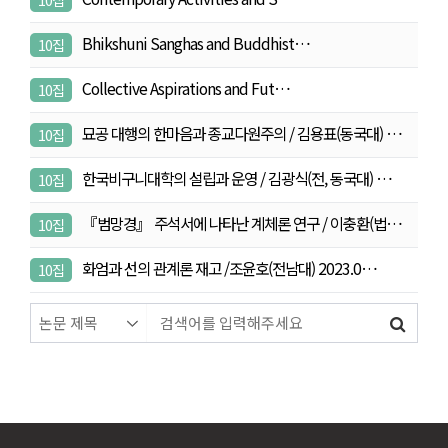
Bhikshuni Sanghas and Buddhist…
10집
Collective Aspirations and Fut…
10집
묘공 대행의 한마음과 종교다원주의 / 김용표(동국대) …
10집
한국비구니대학의 설립과 운영 / 김광식(전, 동국대) …
10집
『범망경』 주석서에 나타난 계체론 연구 / 이충환(법…
10집
화엄과 선의 관계론 재고 /조윤호(전남대) 2023.0…
10집