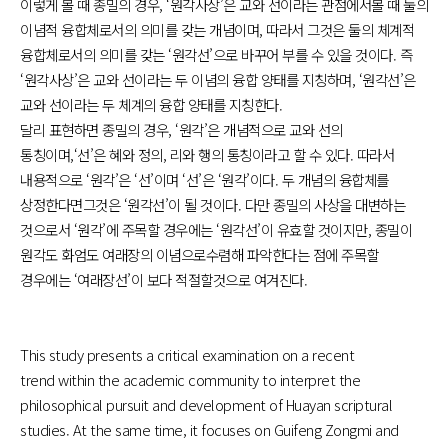
이렇게 볼 때 종밀의 경우, ‘원각사상’은 교와 선이라는 관점에서볼 때 둘의
이념적 융합체로서의 의미를 갖는 개념이며, 따라서 그것은
둘의 체계적
융합체로서의 의미를 갖는 ‘원각선’으로 바꾸어 부를 수 있을 것이다. 즉
‘원각사상’은 교와 선이라는 두 이념의 융합 양태를
지칭하며, ‘원각선’은
교와 선이라는 두 체계의 융합 양태를 지칭한다.
달리 표현하면 종밀의 경우, ‘원각’은 개념적으로 교와 선의
통칭이며,‘선’은 혜와 정의, 리와 행의 통칭이라고 할 수 있다. 따라서
내용적으로
‘원각’은 ‘선’이며 ‘선’은 ‘원각’이다. 두 개념의 융합체를
상정한다면그것은 ‘원각선’이 될 것이다. 다만 종밀의 사상을 대변하는
것으로서 ‘원각’에 주목할 경우에는
‘원각선’이 유효할 것이지만, 종밀이
원각도 화엄도 여래장의 이념으로수렴해 파악한다는 점에 주목할
경우에는 ‘여래장선’이 보다 적절할것으로 여겨진다.
This study presents a critical examination on a recent
trend
within the academic community to interpret the
philosophical
pursuit and development of Huayan scriptural
studies. At the
same time, it focuses on Guifeng Zongmi and