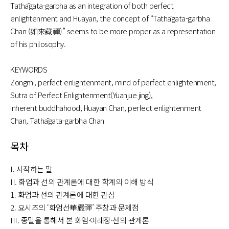
Tathāgata-garbha as an
integration of both perfect
enlightenment and Huayan, the concept of “Tathāgata-garbha
Chan (如來藏禪)” seems to be more
proper as a representation
of his philosophy.
KEYWORDS
Zongmi, perfect enlightenment, mind of perfect enlightenment,
Sutra of Perfect Enlightenment(Yuanjue jing),
inherent
buddhahood, Huayan Chan, perfect enlightenment
Chan,
Tathāgata-garbha Chan
목차
I. 시작하는 말
II. 화엄과 선의 관계론에 대한 학계의 이해 방식
1. 화엄과 선의 관계론에 대한 관심
2. 요시즈의 ‘화엄선華嚴禪’ 주창과 문제점
III. 종밀을 통해서 본 화엄·여래장·선의 관계론