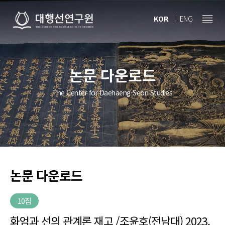
KOR
ENG
논문 다운로드
The Center for Daehaeng-Seon Studies
논문 다운로드
10집
화엄과 선의 관계론 재고 /조윤호(전남대) 2023.