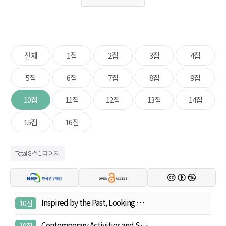
전체
1집
2집
3집
4집
5집
6집
7집
8집
9집
10집
11집
12집
13집
14집
15집
16집
Total 8건
1 페이지
Inspired by the Past, Looking …
10집
Contemporary Activities and S…
10집