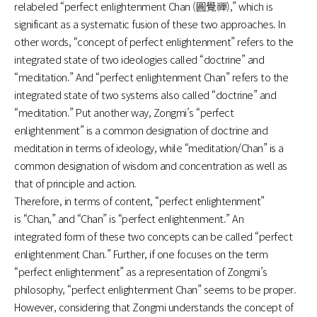
relabeled “perfect enlightenment Chan (圓覺禪),” which is
significant as a systematic fusion of these two approaches. In
other
words, “concept of perfect enlightenment” refers to the
integrated state of two ideologies called “doctrine” and
“meditation.” And “perfect enlightenment Chan” refers to the
integrated
state of two systems also called “doctrine” and
“meditation.”
Put another way, Zongmi’s “perfect
enlightenment” is a common
designation of doctrine and
meditation in terms of ideology,
while “meditation/Chan” is a
common designation of wisdom
and concentration as well as
that of principle and action.
Therefore, in terms of content, “perfect enlightenment”
is
“Chan,” and “Chan” is “perfect enlightenment.” An
integrated
form of these two concepts can be called “perfect
enlightenment
Chan.”
Further, if one focuses on the term
“perfect enlightenment”
as a representation of Zongmi’s
philosophy, “perfect enlightenment Chan” seems to be proper.
However, considering that
Zongmi understands the concept of