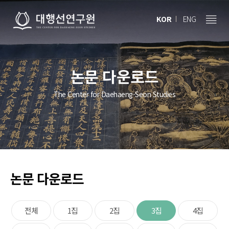
KOR
ENG
논문 다운로드
The Center for Daehaeng-Seon Studies
논문 다운로드
전체
1집
2집
3집
4집