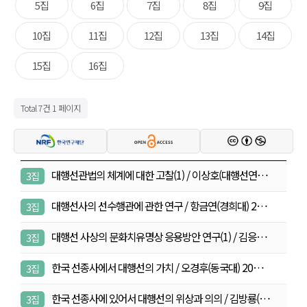
5집
6집
7집
8집
9집
10집
11집
12집
13집
14집
15집
16집
Total 7건
1 페이지
대행선관법의 체계에 대한 고찰(1) / 이상호(대행선연…
3집
대행선사의 선수행관에 관한 연구 / 항금연(경희대) 2…
3집
대행선 사상의 문화치유명상 응용방안 연구(1) / 김응…
3집
한국 선종사에서 대행선의 가치 / 오경후(동국대) 20…
3집
한국 선종사에 있어서 대행선의 위상과 의의 / 김방룡(…
3집