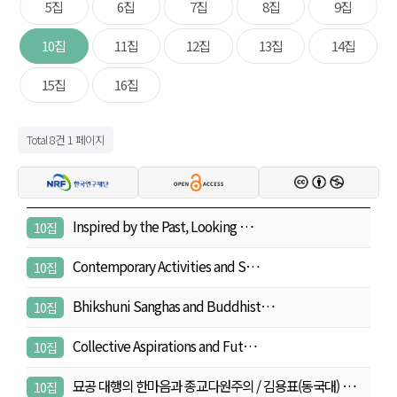
5집
6집
7집
8집
9집
10집
11집
12집
13집
14집
15집
16집
Total 8건
1 페이지
Inspired by the Past, Looking …
10집
Contemporary Activities and S…
10집
Bhikshuni Sanghas and Buddhist…
10집
Collective Aspirations and Fut…
10집
묘공 대행의 한마음과 종교다원주의 / 김용표(동국대) …
10집