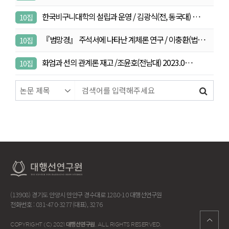
한국비구니대학의 설립과 운영 / 김광식(전, 동국대) …
10집
『범망경』 주석서에 나타난 계체론 연구 / 이충환(법…
10집
화엄과 선의 관계론 재고 /조윤호(전남대) 2023.0…
10집
(13908) 경기도 안양시 만안구 경수대로 1280-10 대행선연구원
전화번호 : 031-470-3277(대표), 3276
대행선연구원
COPYRIGHT (C) 2021
. ALL RIGHTS RESERVED.