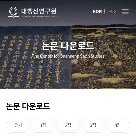
KOR
ENG
논문 다운로드
The Center for Daehaeng-Seon Studies
논문 다운로드
전체
1집
2집
3집
4집