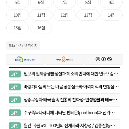
5집
6집
7집
8집
9집
10집
11집
12집
13집
14집
15집
16집
Total 143건
3 페이지
법보의 일체중생불성설과 혜소의 반박에 대한 연구 / 김…
14집
바왕가마음의 모든 마음 공통심소와 아뢰야식의 변행심소
14집
…
정중무상과 태국 숲속 전통의 친화성- 인성염불과 태국
14집
의…
수구즉득다라니에 나타난 판테온(pantheon)과 신위…
14집
월간 《불교》 100년의 전개사와 지향성 / 김종진(동…
14집