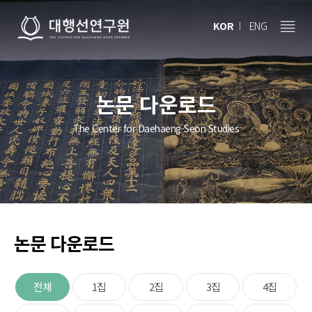
KOR
ENG
논문 다운로드
The Center for Daehaeng-Seon Studies
논문 다운로드
전체
1집
2집
3집
4집