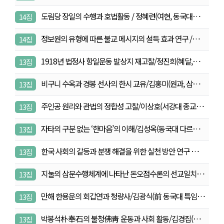
도림당 장일의 수행과 호법활동 / 정혜련(여현, 동국대…
14집
정보원의 유형에 따른 불교 메시지의 설득 효과 연구 /…
14집
1918년 법정사 항일운동 발상지 재고찰/정진희(혜달,…
13집
비구니 수옥과 경봉 선사의 한시 교유/김홍미(원과, 삼…
13집
주인공 원리와 관법의 정합성 고찰/이상호(서강대 종교
13집
연…
자타의 구분 없는 ‘한마음’의 이해/김성옥(동국대 다르…
13집
한국 사회의 갈등과 분쟁 해결을 위한 실천 방안 연구 …
13집
지눌의 삼문수행체계에 나타난 돈오점수론의 선교일치적
13집
특…
만해 한용운의 회갑연과 청량사/김광식(前 동국대 특임
13집
교…
박봉석朴奉石의 불청佛靑 운동과 사회 활동/김경집(동국
13집