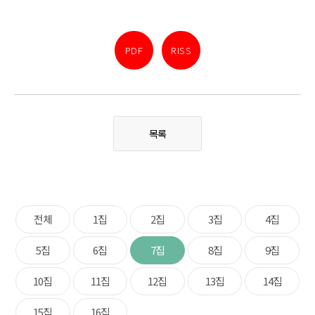
PDF
RISS
목록
전체
1집
2집
3집
4집
5집
6집
7집
8집
9집
10집
11집
12집
13집
14집
15집
16집