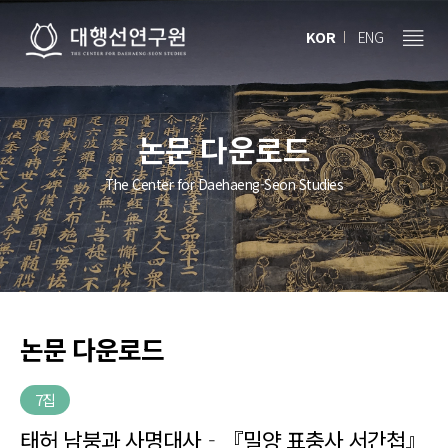
KOR
ENG
논문 다운로드
The Center for Daehaeng-Seon Studies
논문 다운로드
7집
태허 남붕과 사명대사‐『밀양 표충사 서간첩』