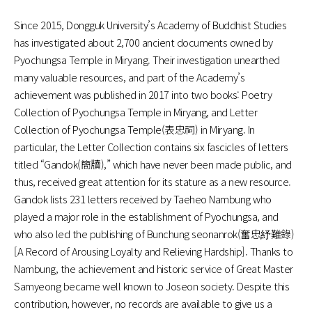
Since 2015, Dongguk University’s Academy of Buddhist Studies
has investigated about 2,700 ancient documents owned by
Pyochungsa Temple in Miryang. Their investigation unearthed
many valuable resources, and part of the Academy’s
achievement was published in 2017 into two books: Poetry
Collection of Pyochungsa Temple in Miryang, and Letter
Collection of Pyochungsa Temple(表忠祠) in Miryang. In
particular, the Letter Collection contains six fascicles of letters
titled “Gandok(簡牘),” which have never been made public, and
thus, received great attention for its stature as a new resource.
Gandok lists 231 letters received by Taeheo Nambung who
played a major role in the establishment of Pyochungsa, and
who also led the publishing of Bunchung seonanrok(奮忠紓難錄)
[A Record of Arousing Loyalty and Relieving Hardship]. Thanks to
Nambung, the achievement and historic service of Great Master
Samyeong became well known to Joseon society. Despite this
contribution, however, no records are available to give us a