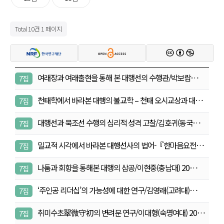
Total 10건
1 페이지
여래장과 여래출현을 통해 본 대행선의 수행관/박보람
7집
(충…
천태학에서 바라본 대행의 불교학 – 천태 오시교상과 대…
7집
대행선과 묵조선 수행의 심리적 성격 고찰/김호귀(동국
7집
대…
밀교적 시각에서 바라본 대행선사의 법어-『한마음요전』
7집
을…
나툼과 회향을 통해본 대행의 삼공/이현중(충남대) 20…
7집
‘주인공 리더십’의 가능성에 대한 연구/김영래(고려대)…
7집
취미수초翠微守初의 변려문 연구/이대형(숙명여대) 20
7집
2…