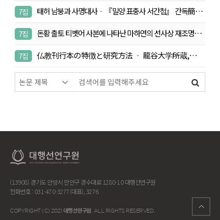
태허 남붕과 사명대사‐『밀양 표충사 서간첩』 간독簡牘
7집
…
돈황 출토 티벳어 사본에 나타난 마하연의 선사상 재조명…
7집
仏教刊行本の特徴と研究方法 ‐ 龍谷大学所蔵,韓
7집
国仏教刊行本…
(13908) 경기도 안양시 만안구 경수대로 1280-10 대행선연구원
전화번호 : 031-470-3277(대표), 3276
대행선연구원
COPYRIGHT (C) 2021
. ALL RIGHTS RESERVED.