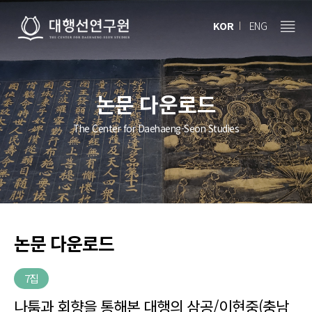
KOR
ENG
논문 다운로드
The Center for Daehaeng-Seon Studies
논문 다운로드
7집
나툼과 회향을 통해본 대행의 삼공/이현중(충남