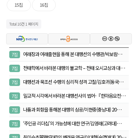
15집
16집
Total 10건
1 페이지
여래장과 여래출현을 통해 본 대행선의 수행관/박보람
7집
(충…
천태학에서 바라본 대행의 불교학 – 천태 오시교상과 대…
7집
대행선과 묵조선 수행의 심리적 성격 고찰/김호귀(동국
7집
대…
밀교적 시각에서 바라본 대행선사의 법어-『한마음요전』
7집
을…
나툼과 회향을 통해본 대행의 삼공/이현중(충남대) 20…
7집
‘주인공 리더십’의 가능성에 대한 연구/김영래(고려대)…
7집
취미수초翠微守初의 변려문 연구/이대형(숙명여대) 20
7집