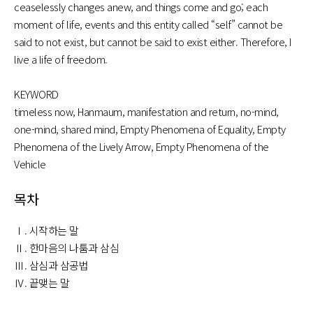
ceaselessly changes anew, and things come and go; each
moment of life, events and this entity called “self” cannot be
said to not exist, but cannot be said to exist either. Therefore, I
live a life of freedom.
KEYWORD
timeless now, Hanmaum, manifestation and return, no-mind,
one-mind, shared mind, Empty Phenomena of Equality, Empty
Phenomena of the Lively Arrow, Empty Phenomena of the
Vehicle
목차
Ⅰ. 시작하는 말
Ⅱ. 한마음의 나툼과 삼심
Ⅲ. 삼심과 삼공법
Ⅳ. 끝맺는 말