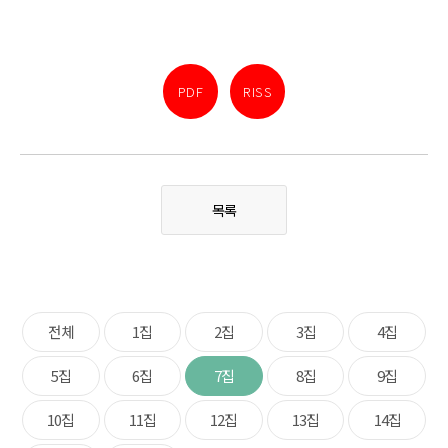
PDF
RISS
목록
전체
1집
2집
3집
4집
5집
6집
7집
8집
9집
10집
11집
12집
13집
14집