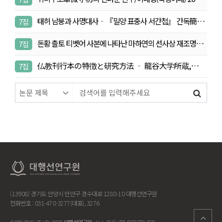
2…
태허 남붕과 사명대사‐『밀양 표충사 서간첩』 간독簡牘
7집
…
돈황 출토 티벳어 사본에 나타난 마하연의 선사상 재조명…
7집
仏教刊行本の特徴と研究方法 ‐ 龍谷大学所蔵,韓
7집
国仏教刊行本…
(13908) 경기도 안양시 만안구 경수대로 1280-10 대행선연구원
전화번호 : 031-470-3277(대표), 3276
대행선연구원