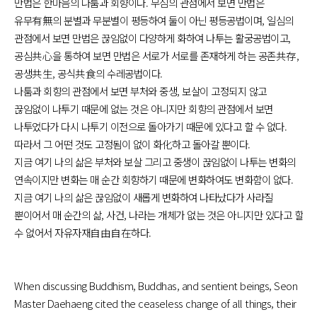
만법은 한마음의 나툼과 회향이다. 무심의 관점에서 보면 만법은
유무有無의 분별과 무분별이 평등하여 둘이 아닌 평등공법이며, 일심의
관점에서 보면 만법은 끊임없이 다양하게 화하여 나투는 활궁공법이고,
공심共心을 통하여 보면 만법은 서로가 서로를 존재하게 하는 공존共存,
공생共生, 공식共食의 수레공법이다.
나툼과 회향의 관점에서 보면 부처와 중생, 보살이 고정되지 않고
끊임없이 나투기 때문에 없는 것은 아니지만 회향의 관점에서 보면
나투었다가 다시 나투기 이전으로 돌아가기 때문에 있다고 할 수 없다.
따라서 그 어떤 것도 고정됨이 없이 화化하고 돌아갈 뿐이다.
지금 여기 나의 삶은 부처와 보살 그리고 중생이 끊임없이 나투는 변화의
연속이지만 변화는 매 순간 회향하기 때문에 변화하여도 변화함이 없다.
지금 여기 나의 삶은 끊임없이 새롭게 변화하여 나타났다가 사라질
뿐이어서 매 순간의 삶, 사건, 나라는 개체가 없는 것은 아니지만 있다고 할
수 없어서 자유자재自由自在하다.
When discussing Buddhism, Buddhas, and sentient beings, Seon
Master Daehaeng cited the ceaseless change of all things, their