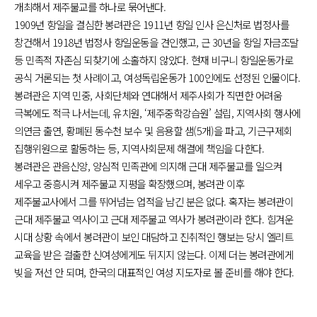
개최해서 제주불교를 하나로 묶어낸다.
1909년 항일을 결심한 봉려관은 1911년 항일 인사 은신처로 법정사를
창건해서 1918년 법정사 항일운동을 견인했고, 근 30년을 항일 자금조달
등 민족적 자존심 되찾기에 소홀하지 않았다. 현재 비구니 항일운동가로
공식 거론되는 첫 사례이고, 여성독립운동가 100인에도 선정된 인물이다.
봉려관은 지역 민중, 사회단체와 연대해서 제주사회가 직면한 어려움
극복에도 적극 나서는데, 유치원, ‘제주중학강습원’ 설립, 지역사회 행사에
의연금 출연, 황폐된 동수천 보수 및 음용할 샘(5개)을 파고, 기근구제회
집행위원으로 활동하는 등, 지역사회문제 해결에 책임을 다한다.
봉려관은 관음신앙, 양심적 민족관에 의지해 근대 제주불교를 일으켜
세우고 중흥시켜 제주불교 지평을 확장했으며, 봉려관 이후
제주불교사에서 그를 뛰어넘는 업적을 남긴 분은 없다. 혹자는 봉려관이
근대 제주불교 역사이고 근대 제주불교 역사가 봉려관이라 한다. 힘겨운
시대 상황 속에서 봉려관이 보인 대담하고 진취적인 행보는 당시 엘리트
교육을 받은 걸출한 신여성에게도 뒤지지 않는다. 이제 더는 봉려관에게
빚을 져선 안 되며, 한국의 대표적인 여성 지도자로 볼 준비를 해야 한다.