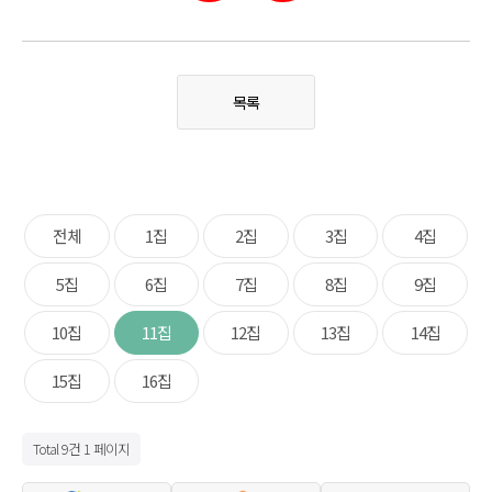
목록
전체
1집
2집
3집
4집
5집
6집
7집
8집
9집
10집
11집
12집
13집
14집
15집
16집
Total 9건
1 페이지