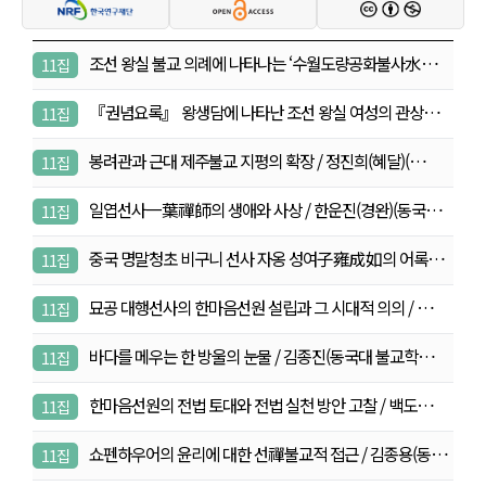
조선 왕실 불교 의례에 나타나는 ‘수월도량공화불사水月
11집
道…
『권념요록』 왕생담에 나타난 조선 왕실 여성의 관상염
11집
불…
봉려관과 근대 제주불교 지평의 확장 / 정진희(혜달)(…
11집
일엽선사一葉禪師의 생애와 사상 / 한운진(경완)(동국
11집
대…
중국 명말청초 비구니 선사 자옹 성여子雍成如의 어록
11집
연…
묘공 대행선사의 한마음선원 설립과 그 시대적 의의 / …
11집
바다를 메우는 한 방울의 눈물 / 김종진(동국대 불교학…
11집
한마음선원의 전법 토대와 전법 실천 방안 고찰 / 백도…
11집
쇼펜하우어의 윤리에 대한 선禪불교적 접근 / 김종용(동…
11집