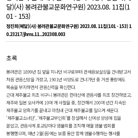
달)(사) 봉려관불교문화연구원) 2023.08. 11집(1
01 - 153)
정진희(혜달)(사) 봉려관불교문화연구원) 2023.08. 11집(101 - 153)
1
0.23217/jhms.11..202308.003
초록
봉려관은 1899년 집 앞을 지나던 비구로부터 관세음보살상을 건네받고서
처음 관음신앙을 가졌고, 1901년 비양도로 건너가던 중 거센 풍랑에도
목숨을 부지하면서 관음신력을 확신한다.
근대 제주불교 최초 비구니 봉려관은 한라산에 관음사를 최초 창건하였고,
제주와 일본 오사카에 10여 개 사찰을 중, 창건해서 200여 년간 지속된
제주불교 암흑기를 끝내고 마침내 근대 제주불교를 일으켜 세운다.
‘제주불교소녀단’, ‘제주불교부인회’를 창설해서 신여성 양성에 힘을
쏟았고, 관음사계 포교당마다 염불회를 조직해 매월 염불 법회를
봉행했으며, 매년 2월(음)에는 보름 동안 함께 염불수행하는 행사를