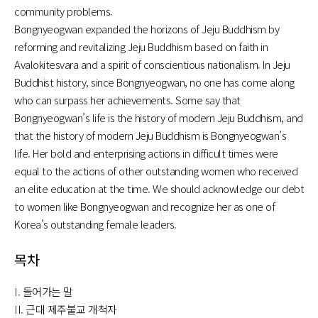
community problems.
Bongnyeogwan expanded the horizons of Jeju Buddhism by
reforming and revitalizing Jeju Buddhism based on faith in
Avalokitesvara and a spirit of conscientious nationalism. In Jeju
Buddhist history, since Bongnyeogwan, no one has come along
who can surpass her achievements. Some say that
Bongnyeogwan’s life is the history of modern Jeju Buddhism, and
that the history of modern Jeju Buddhism is Bongnyeogwan’s
life. Her bold and enterprising actions in difficult times were
equal to the actions of other outstanding women who received
an elite education at the time. We should acknowledge our debt
to women like Bongnyeogwan and recognize her as one of
Korea’s outstanding female leaders.
목차
I. 들어가는 말
II. 근대 제주불교 개척자