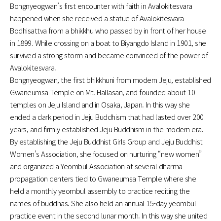
Bongnyeogwan’s first encounter with faith in Avalokitesvara
happened when she received a statue of Avalokitesvara
Bodhisattva from a bhikkhu who passed by in front of her house
in 1899. While crossing on a boat to Biyangdo Island in 1901, she
survived a strong storm and became convinced of the power of
Avalokitesvara.
Bongnyeogwan, the first bhikkhuni from modern Jeju, established
Gwaneumsa Temple on Mt. Hallasan, and founded about 10
temples on Jeju Island and in Osaka, Japan. In this way she
ended a dark period in Jeju Buddhism that had lasted over 200
years, and firmly established Jeju Buddhism in the modern era.
By establishing the Jeju Buddhist Girls Group and Jeju Buddhist
Women’s Association, she focused on nurturing “new women”
and organized a Yeombul Association at several dharma
propagation centers tied to Gwaneumsa Temple where she
held a monthly yeombul assembly to practice reciting the
names of buddhas. She also held an annual 15-day yeombul
practice event in the second lunar month. In this way she united