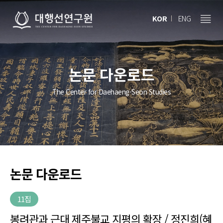
KOR
ENG
논문 다운로드
The Center for Daehaeng-Seon Studies
논문 다운로드
11집
봉려관과 근대 제주불교 지평의 확장 / 정진희(혜