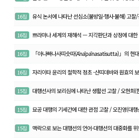
유식 논서에 나타난 선심소(불방일·행사·불해) 고찰/김명
16집
쁘라마나 세계의 재해석 — 지각판단과 상정에 대한 비교 
16집
「아나빠나사띠숫따(Ānāpānasatisutta)」의 
16집
자리이타 윤리의 철학적 정초 -샨띠데바와 원효의 보리심
16집
대행선사의 보리심에 나타난 생활선 고찰 / 오현희(한국외대
15집
묘공 대행의 기세간에 대한 관점 고찰 / 오진영(대행선연구원
15집
맥락으로 보는 대행선의 언어-대행선의 대중화를 위한 시론-
15집