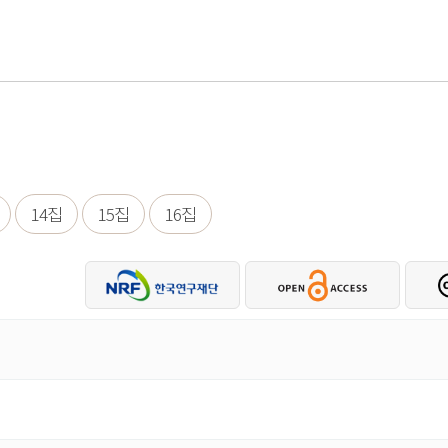
14집
15집
16집