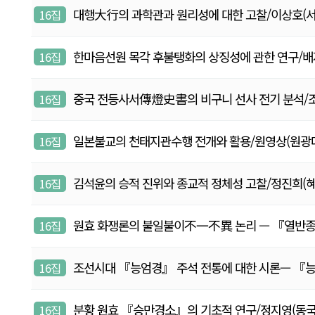
대행大行의 과학관과 원리성에 대한 고찰/이상호(서강대 
16집
한마음선원 목각 후불탱화의 상징성에 관한 연구/배지영(혜
16집
중국 전등사서傳燈史書의 비구니 선사 전기 분석/조승미(
16집
일본불교의 천태지관수행 전개와 활용/원영상(원광대학교,
16집
김석윤의 승적 진위와 종교적 정체성 고찰/정진희(혜달, 
16집
원효 화쟁론의 불일불이不一不異 논리 — 『열반종요
16집
조선시대 『능엄경』 주석 전통에 대한 시론— 『능엄경
16집
분황 원효 『승만경소』의 기초적 연구/정지영(동국대학교 
16집