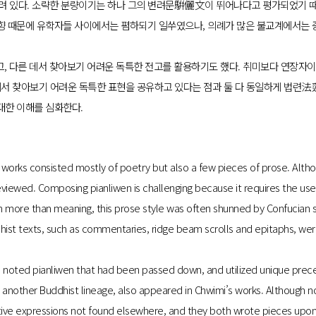
실려 있다. 소략한 분량이기는 하나 그의 변려문騈儷文이 뛰어나다고 평가되었기 
향 때문에 유학자들 사이에서는 폄하되기 일쑤였으나, 의례가 많은 불교계에서는
, 다른 데서 찾아보기 어려운 독특한 전고를 활용하기도 했다. 취미보다 연장자이
서 찾아보기 어려운 독특한 표현을 공유하고 있다는 점과 둘 다 동일하게 법련法
대한 이해를 심화한다.
orks consisted mostly of poetry but also a few pieces of prose. Altho
reviewed. Composing pianliwen is challenging because it requires the use
m more than meaning, this prose style was often shunned by Confucian s
hist texts, such as commentaries, ridge beam scrolls and epitaphs, w
ed noted pianliwen that had been passed down, and utilized unique pre
another Buddhist lineage, also appeared in Chwimi’s works. Although 
tive expressions not found elsewhere, and they both wrote pieces upon 