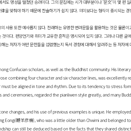
도 명성을 떨쳤던 승려이다. 그의 문집에는 시가 대부분이나 ‘문文’이 몇 편 
을 맞춰야 하기 때문에 찬술하기가 쉽지 않다. 의미보다는 형식이 중시되는 경
의 사용 또한 예사롭지 않다. 전래하는 유명한 변려문들을 활용하는 것은 물론이고
것이다. 편양언기와 취미가 교유한 흔적은 명시되어 있지 않다. 그러나 다른 글에
 이해는 저자가 어떤 문헌들을 섭렵했는지 독서 경향에 대해서 알려주는 등 저자에 
 Confucian scholars, as well as the Buddhist community. His literary w
rose combining four-character and six-character lines, was excellently 
 must be aligned in tone and rhythm. Due to its tendency to stress for
 and ceremonies, regarded the pianliwen style greatly, and many Budd
notone changes, and his use of previous examples is unique. He employ
yang Eongi(鞭羊彦機), who was a little older than Chwimi and belonged to 
dship can still be deduced based on the facts that they shared distinc