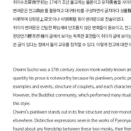
취미수초翠微守初는 17세기 조선 불교계는 물론이고 유자儒者들 사이에서
변려문은 전고典故를 활용하고 대구對句를 구성하면서 글자마다 성률聲律
비롯하여 상량문上梁文이나 비명碑銘 등이 변려문으로 찬술되었다.
취미의 변려문은 긴밀한 짜임새와 단조롭지 않은 변화들이 돋보이고, 전고
편양언기鞭羊彦機의 글에서 보이는 독특한 표현들이 취미의 글에 보이는 
쓴 글이 있다는 점에서 둘의 교유를 짐작할 수 있다. 이렇게 전고에 대한
Chwimi Sucho was a 17th century Joseon monk widely known among
quantity his prose is noteworthy because his pianliwen, poetic p
examples and events, structure of couplets, and each character
However, the Buddhist community, which performed many rituals
this style.
Chwimi’s pianliwen stands out in its fine structure and non-mo
elsewhere. Distinctive expressions seen in the works of Pyeon
found about any friendship between these two monks, their frien