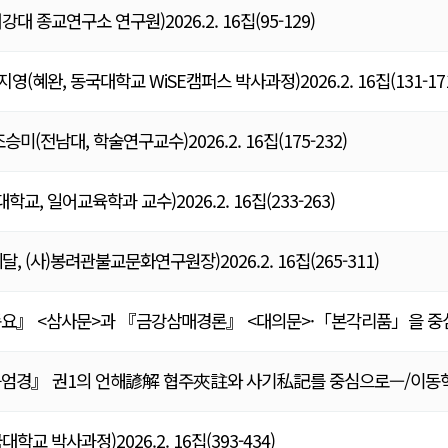
종교연구소 연구원)2026.2. 16집(95-129)
완, 동국대학교 WiSE캠퍼스 박사과정)2026.2. 16집(131-171
전남대, 학술연구교수)2026.2. 16집(175-232)
 일어교육학과 교수)2026.2. 16집(233-263)
(사)봉려관불교문화연구원장)2026.2. 16집(265-311)
』 <삼사문>과 『금강삼매경론』 <대의문>·「본각리품」을 중심으로
』 권1의 언해諺解 협주夾註와 사기私記를 중심으로—/이동혁(대연, 동
박사과정)2026.2. 16집(393-434)