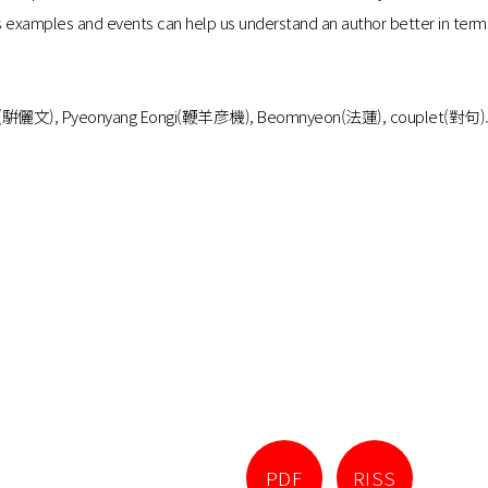
mples and events can help us understand an author better in terms of t
iwen(騈儷文), Pyeonyang Eongi(鞭羊彦機), Beomnyeon(法蓮), couplet(對句)
PDF
RISS