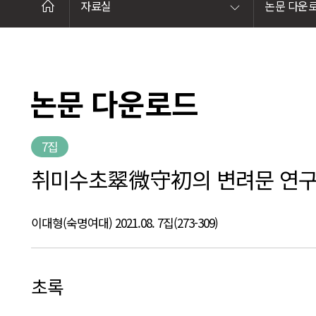
자료실
논문 다운
논문 다운로드
7집
취미수초翠微守初의 변려문 연구/이대형
이대형(숙명여대) 2021.08. 7집(273-309)
초록