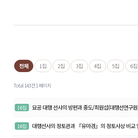
전체
1집
2집
3집
4집
5집
6집
Total 143건
1 페이지
묘공 대행 선사의 방편과 중도/최원섭(대행선연구원, 연구원
16집
대행선사의 정토관과 『유마경』의 정토사상 비교 연구/배
16집