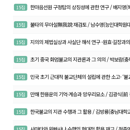
한마음선원 구정탑의 상징성에 관한 연구 / 배지영(혜완, 동
15집
불타의 무아설無我說 재검토 / 남수영(능인대학원대학교 부교
15집
지의의 제법실상과 사실단 해석 연구 -원효·길장과의 
15집
초기 중국 화엄불교의 지관론과 그 의의 / 박보람(충북대학교
15집
민국 초기 근대적 불교단체의 설립에 관한 소고- ‘불교회’를
15집
만해 한용운의 기억·계승과 망우리묘소 / 김광식(前 동국대 
15집
한국불교의 지관 수행과 그 활용 / 김방룡(충남대학교 교수)2
15집
사마타와 위빠사나 수행의 현대적 활용 재고 / 정준영(서
15집