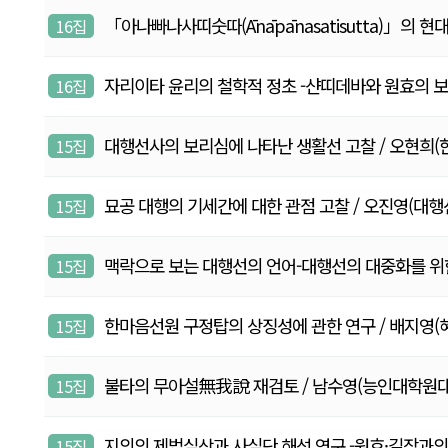
「아나빠나사띠숫따(Ānāpānasatisutta)」의 
16집
자리이타 윤리의 철학적 정초 -샨띠데바와 원효의 보리심
16집
대행선사의 보리심에 나타난 생활선 고찰 / 오현희(한국외대
15집
묘공 대행의 기세간에 대한 관점 고찰 / 오진영(대행선연구원
15집
맥락으로 보는 대행선의 언어-대행선의 대중화를 위한 시론-
15집
한마음선원 구정탑의 상징성에 관한 연구 / 배지영(혜완, 동
15집
불타의 무아설無我說 재검토 / 남수영(능인대학원대학교 부교
15집
지의의 제법실상과 사실단 해석 연구 -원효·길장과의 
15집