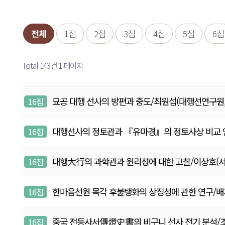
전체
1집
2집
3집
4집
5집
6집
Total 143건
1 페이지
묘공 대행 선사의 방편과 중도/최원섭(대행선연구원, 연구원
16집
대행선사의 정토관과 『유마경』의 정토사상 비교 연구/배
16집
대행大行의 과학관과 원리성에 대한 고찰/이상호(서강대 
16집
한마음선원 목각 후불탱화의 상징성에 관한 연구/배지영(혜
16집
중국 전등사서傳燈史書의 비구니 선사 전기 분석/조승미(
16집