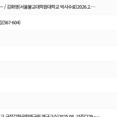
— / 김화영(서울불교대학원대학교 박사수료)2026.2.…
67-604)
장각한국학연구원 연구교수)2025.08. 15집(229 -…