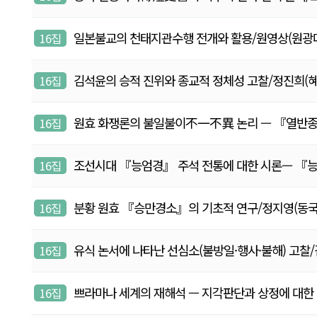
일본불교의 천태지관수행 전개와 활용/원영상(원광대학교,
16집
김석윤의 승적 진위와 종교적 정체성 고찰/정진희(혜달, 
16집
원효 화쟁론의 불일불이不一不異 논리 — 『열반종요
16집
조선시대 『능엄경』 주석 전통에 대한 시론— 『능엄경
16집
분황 원효 『승만경소』의 기초적 연구/정지영(동국대학교 
16집
유식 논서에 나타난 선심소(불방일·행사·불해) 고찰/김명
16집
쁘라마나 세계의 재해석 — 지각판단과 상정에 대한 비교 
16집