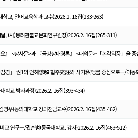
 일어교육학과 교수)2026.2. 16집(233-263)
(사)봉려관불교문화연구원장)2026.2. 16집(265-311)
』 <삼사문>과 『금강삼매경론』 <대의문>·「본각리품」을 중심으로
』 권1의 언해諺解 협주夾註와 사기私記를 중심으로—/이동혁(대연, 동
박사과정)2026.2. 16집(393-434)
우(동의대학교 강의전담교수)2026.2. 16집(435-462)
연구—/권순범(동국대학교, 강사)2026.2. 16집(463-512)