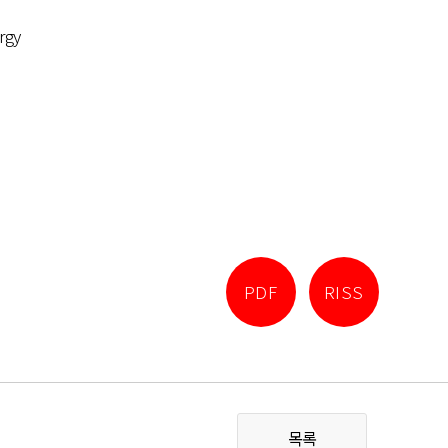
rgy
PDF
RISS
목록