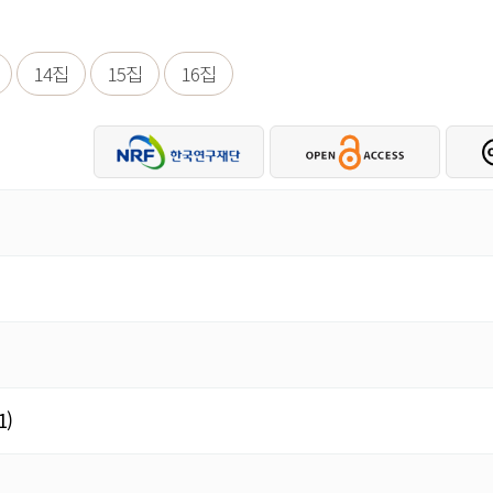
14집
15집
16집
)