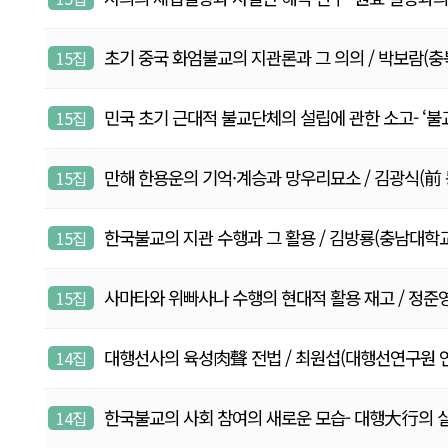
초기 중국 화엄불교의 지관론과 그 의의 / 박보람(충북대학교
15집
민국 초기 근대적 불교단체의 설립에 관한 소고- ‘불교회’를
15집
만해 한용운의 기억·계승과 망우리묘소 / 김광식(前 동국대 
15집
한국불교의 지관 수행과 그 활용 / 김방룡(충남대학교 교수)2
15집
사마타와 위빠사나 수행의 현대적 활용 재고 / 정준영(서
15집
대행선사의 육성肉聲 전법 / 최원섭(대행선연구원 연구원)
14집
한국불교의 사회 참여의 새로운 모습- 대행大行의 실존적,
14집