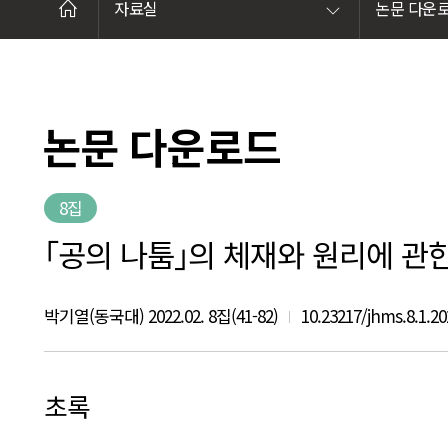
자료실
논문 다운
논문 다운로드
8집
｢공의 나툼｣의 체재와 원리에 관한 고찰
박기열(동국대) 2022.02. 8집(41-82)
10.23217/jhms.8.1.20
초록