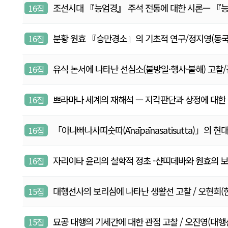
조선시대 『능엄경』 주석 전통에 대한 시론— 『능엄경
16집
분황 원효 『승만경소』의 기초적 연구/정지영(동국대학교 
16집
유식 논서에 나타난 선심소(불방일·행사·불해) 고찰/김명
16집
쁘라마나 세계의 재해석 — 지각판단과 상정에 대한 비교 
16집
「아나빠나사띠숫따(Ānāpānasatisutta)」의 
16집
자리이타 윤리의 철학적 정초 -샨띠데바와 원효의 보리심
16집
대행선사의 보리심에 나타난 생활선 고찰 / 오현희(한국외대
15집
묘공 대행의 기세간에 대한 관점 고찰 / 오진영(대행선연구원
15집