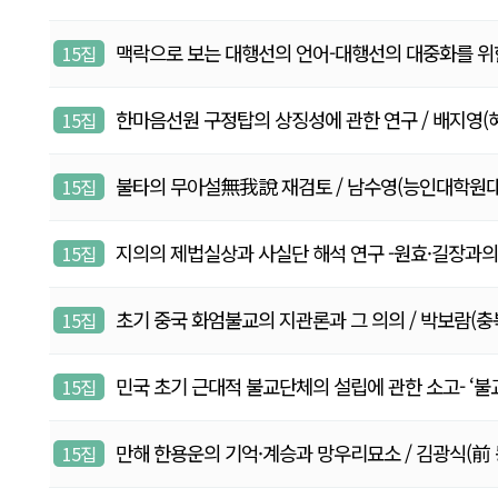
맥락으로 보는 대행선의 언어-대행선의 대중화를 위한 시론-
15집
한마음선원 구정탑의 상징성에 관한 연구 / 배지영(혜완, 동
15집
불타의 무아설無我說 재검토 / 남수영(능인대학원대학교 부교
15집
지의의 제법실상과 사실단 해석 연구 -원효·길장과의 
15집
초기 중국 화엄불교의 지관론과 그 의의 / 박보람(충북대학교
15집
민국 초기 근대적 불교단체의 설립에 관한 소고- ‘불교회’를
15집
만해 한용운의 기억·계승과 망우리묘소 / 김광식(前 동국대 
15집