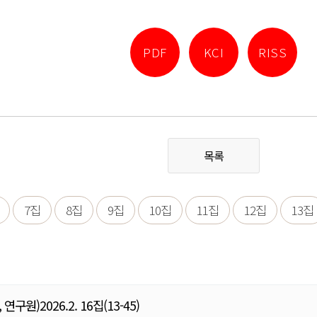
PDF
KCI
RISS
목록
7집
8집
9집
10집
11집
12집
13집
)2026.2. 16집(13-45)