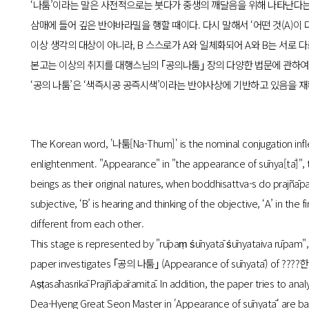
‘나툼’이라는 말은 사전적으로는 붓다가 중생의 깨달음을 위해 나타난다는 
삼매에 들어 깊은 반야바라밀을 행할 때이다. 다시 말해서 ‘어떤 것(A)이
이상 생각의 대상이 아니라, B 스스로가 A와 일체화되어 A와 B는 서로 다
본고는 이상의 취지를 대행스님의 ｢공의나툼｣ 장의 다양한 법문에 관하
‘공의 나툼’은 ‘색즉시공 공즉시색’이라는 반야사상에 기반하고 있음을 재
The Korean word, '나툼[Na-Thum]' is the nominal conjugation infle
enlightenment. "Appearance" in "the appearance of sūnya[tā]", th
beings as their original natures, when boddhisattva-s do prajñāpa
subjective, ‘B’ is hearing and thinking of the objective, ‘A’ in the
different from each other.
This stage is represented by "rūpaṃ śūnyatā śūnyataiva rūpam", 
paper investigates ｢공의 나툼｣ (Appearance of sūnyatā) of ????한
Aṣṭasāhasrikā Prajñāpāramitā. In addition, the paper tries to a
Dea-Hyeng Great Seon Master in 'Appearance of sūnyatā' are base