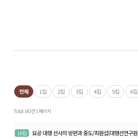
전체
1집
2집
3집
4집
5집
6집
Total 143건
1 페이지
묘공 대행 선사의 방편과 중도/최원섭(대행선연구원, 연구원
16집