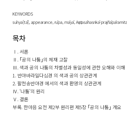
KEYWORDS
sūnya[tā], appearance, rūpa, māyā, Aṣṭasāhasrikā-prajñāpāramitā
목차
Ⅰ. 서론
Ⅱ. ｢공의 나툼｣의 체재 고찰
Ⅲ. 색과 공의 나툼의 차별성과 동일성에 관한 오해와 이해
1. 반야바라밀다심경 의 색과 공의 상관관계
2. 팔천송반야경 에서의 색과 환영의 상관관계
Ⅳ. ‘나툼’의 원리
Ⅴ. 결론
부록. 한마음 요전 제2부 원리편 제5장 ｢공의 나툼｣ 개요