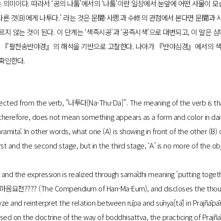
의미이다. 따라서 ‘공의 나툼’에서의 ‘나툼’이란 일상에서 눈앞에 어떤 사물이 
 다른 것(B)에게 나투다.’ 라는 것은 문聞·사思과 수修의 관점에서 본다면 문聞과
르지 않는 것이 된다. 이 단계는 ‘색즉시공’과 ‘공즉시색’으로 대변되고, 이 말은 
여 『팔천송반야경』의 해석을 기반으로 고찰한다. 나아가 『반야심경』에서의 색
확인한다.
cted from the verb, "나투다[Na-Thu-Da]". The meaning of the verb is that 
erefore, does not mean something appears as a form and color in daily l
ramitā. In other words, what one (A) is showing in front of the other (B)
 first and the second stage, but in the third stage, ‘A’ is no more of the o
and the expression is realized through samādhi meaning 'putting togethe
마음요전???? (The Compendium of Han-Ma-Eum), and discloses the thought 
nalyze and reinterpret the relation between rūpa and sūnya[tā] in Prajñ
d on the doctrine of the way of boddhisattva, the practicing of Prajñā