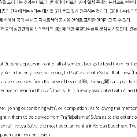
모습을 드러내는 것과는 다르다. 반야경에 따르면 공이 일체 존재의 본성으로 현현
 사思의 단계에서는 A라는 대상을 B가 듣고 깊게 탐구하는 것이다. 그러나 수修의 
삼매 속에서 공의 본성 그 자체로서의 공성을 언어로 표현한 것이라고 할 수 있다.
과 공의 상관관계를 산스크리트 원문에 대한 불교인식론적 분석을 시도한다. 결
Buddha appears in front of all of sentient beings to lead them for th
ife. In the only case, according to Prajñāpāramitā-Sūtra, that sūnya[tā
 can be described from the view of hearing(聞), thinking(聞) and practicing
bjective to hear and think of, that is, ‘B’ is already associated with A, and
r, 'joining or combining with', or 'completion'. As following the menti
in them to be derived from Prajñāpāramitā-Sūtra as to the extent o
āpāramitā-Hṛdaya-Sūtra, the most popular mantra in Korean Buddhism. The
pāramitā in my conclusion.