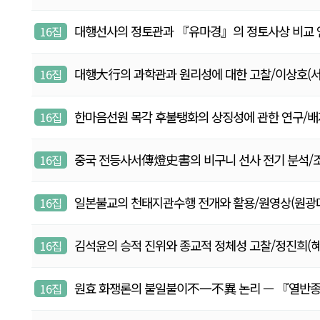
대행선사의 정토관과 『유마경』의 정토사상 비교 연구/배
16집
대행大行의 과학관과 원리성에 대한 고찰/이상호(서강대 
16집
한마음선원 목각 후불탱화의 상징성에 관한 연구/배지영(혜
16집
중국 전등사서傳燈史書의 비구니 선사 전기 분석/조승미(
16집
일본불교의 천태지관수행 전개와 활용/원영상(원광대학교,
16집
김석윤의 승적 진위와 종교적 정체성 고찰/정진희(혜달, 
16집
원효 화쟁론의 불일불이不一不異 논리 — 『열반종요
16집