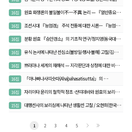
원효 화쟁론의 불일불이不一不異 논리 — 『열반종요』
16집
<…
조선시대 『능엄경』 주석 전통에 대한 시론— 『능엄
16집
경』…
분황 원효 『승만경소』의 기초적 연구/정지영(동국대학
16집
교…
유식 논서에 나타난 선심소(불방일·행사·불해) 고찰/김…
16집
쁘라마나 세계의 재해석 — 지각판단과 상정에 대한 비
16집
교…
「아나빠나사띠숫따(Ānāpānasatisutta)」의 …
16집
자리이타 윤리의 철학적 정초 -샨띠데바와 원효의 보리
16집
심…
대행선사의 보리심에 나타난 생활선 고찰 / 오현희(한국…
15집
1
2
3
4
5