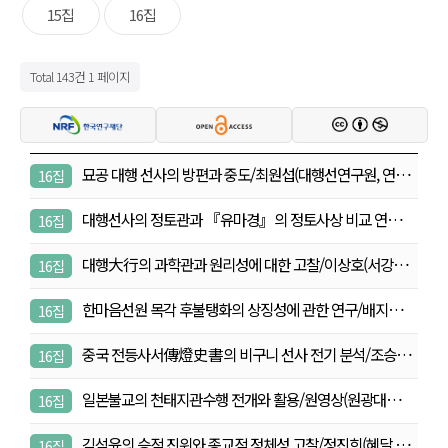
15집
16집
Total 143건
1 페이지
묘공 대행 선사의 방편과 중도/최원섭(대행선연구원, 연…
16집
대행선사의 정토관과 『유마경』의 정토사상 비교 연구/
16집
배…
대행大行의 과학관과 원리성에 대한 고찰/이상호(서강대
16집
…
한마음선원 목각 후불탱화의 상징성에 관한 연구/배지영
16집
(…
중국 전등사서傳燈史書의 비구니 선사 전기 분석/조승미
16집
(…
일본불교의 천태지관수행 전개와 활용/원영상(원광대학
16집
교,…
김석윤의 승적 진위와 종교적 정체성 고찰/정진희(혜달,…
16집