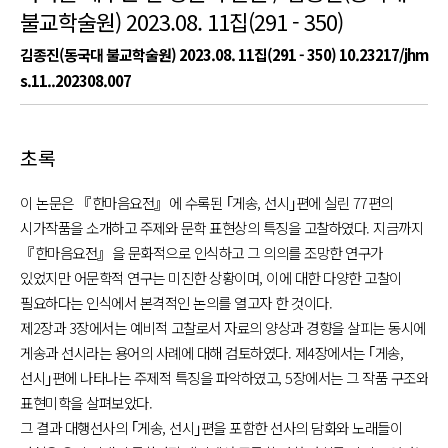
불교학술원) 2023.08. 11집(291 - 350)
김종진(동국대 불교학술원) 2023.08. 11집(291 - 350)
10.23217/jhm
s.11..202308.007
초록
이 논문은 『한마음요전』에 수록된 ｢게송, 선시｣편에 실린 77편의
시가작품을 소개하고 주제와 문학 표현상의 특징을 고찰하였다. 지금까지
『한마음요전』을 문화적으로 인식하고 그 의의를 조망한 연구가
있었지만 어문학적 연구는 미진한 상황이며, 이에 대한 다양한 고찰이
필요하다는 인식에서 본격적인 논의를 열고자 한 것이다.
제2장과 3장에서는 예비적 고찰로서 자료의 양상과 경향을 살피는 동시에
게송과 선시라는 용어의 사례에 대해 검토하였다. 제4장에서는 ｢게송,
선시｣편에 나타나는 주제적 특징을 파악하였고, 5장에서는 그 작품 구조와
표현미학을 살펴보았다.
그 결과 대행선사의 ｢게송, 선시｣편을 포함한 선사의 담화와 노래들이