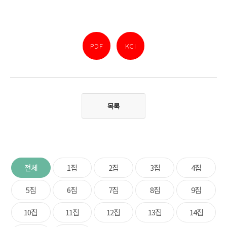
PDF
KCI
목록
전체
1집
2집
3집
4집
5집
6집
7집
8집
9집
10집
11집
12집
13집
14집